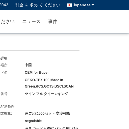
2043
引金 を 求め て ください
Japanese
ください
ニュース
事件
詳細:
場所:
中国
ド名:
OEM for Buyer
OEKO-TEX 100,Made In
Green,RCS,GOTS,BSCI,SCAN
番号:
ツイン フル クイーンキング
配送条件:
文数量:
色ごとに500セット 交渉可能
negotiable
写真 カード + PVC バッグ,PE バッ