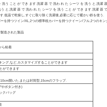
を 洗う こと が でき ます.洗濯 器 で 洗わ れ た シーツ を 洗う と,洗濯 器
洗う と,洗濯 器 で 洗わ れ た シーツ を 洗う こと が でき ます.洗濯 器 で
き ます.低温で乾燥し,すぐに取り除く洗濯後,必要に応じて暖かい鉄を使う.
バーを持つツイン/XL,2つの標準枕カバーを持つクイーン/フル,2つのキ
明書で製造された製品
から粘着
ルキング,など,カスタマイズすることができます
ことができます
0cm開いた,または封筒型,15cmのフラップ.
ップやボタン付き)
リックバッグ
能