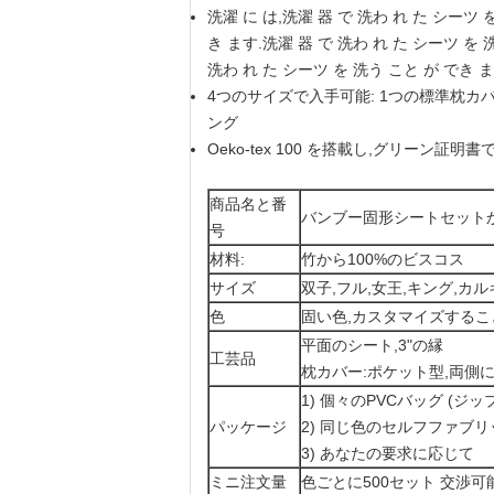
洗濯 に は,洗濯 器 で 洗わ れ た シーツ 
き ます.洗濯 器 で 洗わ れ た シーツ を 
洗わ れ た シーツ を 洗う こと が で
4つのサイズで入手可能: 1つの標準枕カ
ング
Oeko-tex 100 を搭載し,グリーン証
商品名と番
バンブー固形シートセット
号
材料:
竹から100%のビスコス
サイズ
双子,フル,女王,キング,カ
色
固い色,カスタマイズする
平面のシート,3"の縁
工芸品
枕カバー:ポケット型,両側に1
1) 個々のPVCバッグ (ジ
パッケージ
2) 同じ色のセルフファブ
3) あなたの要求に応じて
ミニ注文量
色ごとに500セット 交渉可