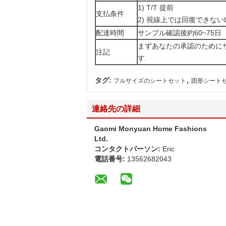
1) T/T 提前
支払条件
2) 視線上では回復できないL
配達時間
サンプル確認後約60~75日
まずあなたの承認のためにサ
注記
す.
,
タグ:
フルサイズのシートセット
固形シート
連絡先の詳細
Gaomi Monyuan Home Fashions
Ltd.
コンタクトパーソン:
Eric
電話番号:
13562682043