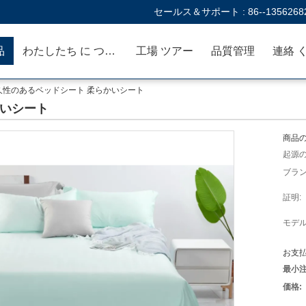
セールス＆サポート :
86--1356268
品
わたしたち に つい て
工場 ツアー
品質管理
連絡 
久性のあるベッドシート 柔らかいシート
かいシート
商品の
起源の
ブラン
証明:
モデル
お支払
最小注
価格: