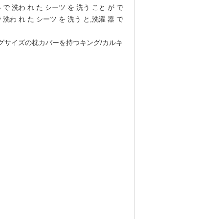
 で 洗わ れ た シーツ を 洗う こと が で
 洗わ れ た シーツ を 洗う と,洗濯 器 で
ングサイズの枕カバーを持つキング/カルキ