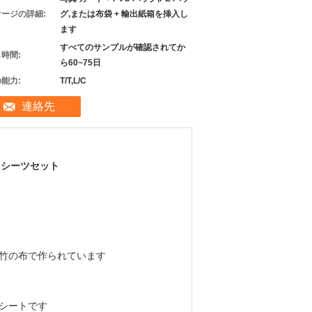
ージの詳細:
グ,または布袋 + 輸出紙箱を挿入し
ます
すべてのサンプルが確認されてか
時間:
ら60~75日
能力:
T/T,L/C
連絡先
ドシーツセット
た竹の布で作られています
却シートです