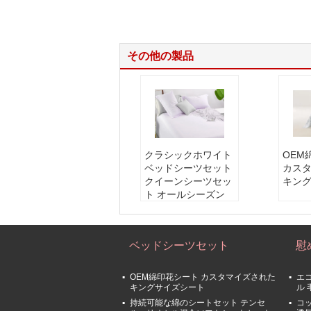
その他の製品
クラシックホワイト
OEM
ベッドシーツセット
カス
クイーンシーツセッ
キン
ト オールシーズン
ツインベッドシーツ
柔らかさ:
高い
適している:
すべて
ベッドシーツセット
慰
の季節
特徴:
深いポケット
ねじれに耐える 薄れ
OEM綿印花シート カスタマイズされた
エ
に耐える
キングサイズシート
ル
含める:
1 床 床 床
持続可能な綿のシートセット テンセ
コ