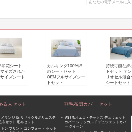
綿印花シート
カルキング100%綿
持続可能な綿
タマイズされた
のシートセット
トセット テ
グサイズシート
OEMフルサイズシー
リオセル混合
トセット
シートセット
める人セット
羽毛布団カバー セット
コメランジ 綿 リサイクルポリエステ
透けるオエコ・テックス デュウェット
 毛布セット 毛布セット
カバー ジャッカルド デュウェットカバ
ー クイーン
ットン プリント コンフォート セット