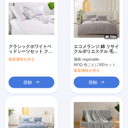
クラシックホワイトベ
エコメランジ 綿 リサイ
ッドシーツセット クイ
クルポリエステル 毛布
ーンシーツセット オー
セット 毛布セット
最新価格を得る
価格:
negotiable
ルシーズン ツインベッ
MOQ:
色ごとに500セット 交渉可能
ドシーツ
最新価格を得る
接触
接触