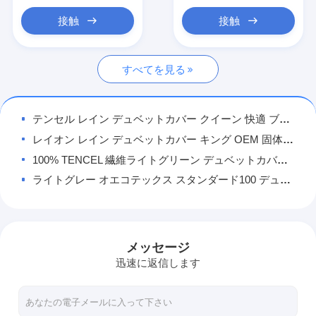
ベッド・ブランケット
接触
接触
シャワーカーテン
すべてを見る
ホーム テーブルナプキン
ホテルの寝具
テンセル レイン デュベットカバー クイーン 快適 ブルー デュベットカバー
子供の寝具
レイオン レイン デュベットカバー キング OEM 固体 持続可能 キング デュベットカバー セット
100% TENCEL 繊維ライトグリーン デュベットカバー スーパーキング デュベットカバーセット
クイルトセット
ライトグレー オエコテックス スタンダード100 デュベットカバー キング ダブル デュベットセット
ベッドの枕カバー
Oeko Tex 認定 デュベットカバー 持続可能な単一のデュベットカバー
OEM テンセル リオセルシート 涼しくてシルク質のシート
OEM テンセル リオセル コンフォーター セット ホワイト コンフォート ツイン コンフォーター セット
メッセージ
リサイクルされた綿ポリエステルブレンド ブランケット Oeko Tex スタンダード100 ブランケット
迅速に返信します
浅灰色 層付き ムスリム ブランケット OEM 大人のための綿ムスリム ブランケット
100% 綿のムスリン ブランケット キング 持続可能 軽量 ムスリン ブランケット