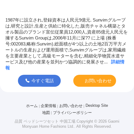
1987年に設立され,登録資本は人民元9億元. Sunvimグループ
は,研究と設計,生産と供給に特化した,販売チャネル構築とタ
オル製品のブランド宣伝従業員12,000人,資産85億元人民元を
擁するSunvim Groupは,2006年11月に深?? に上場 (株番
号:002083,略称:Sunvim).総面積が4つ以上の土地2百万平方メ
ートルの生産および運用面積で,Sunvimグループは,家用繊維
を主要産業として,高級モーターを含む,精細化学物質水道サ
ービス及び他の産業を並列かつ協調的に発展させ...
詳細情
報
今すぐ電話
お問い合わせ
Desktop Site
ホーム
企業情報
お問い合わせ
地図
プライバシーポリシー
品質
ベッドシーツセット
中国工場.Copyright © 2026 Gaomi
Monyuan Home Fashions Ltd.. All Rights Reserved.