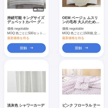
持続可能 キングサイズ
OEM ベージュ ムスリ
デュベットカバー グレ
ンの毛布 大人のための
ーストライプ デュベッ
重量化毛布
価格:
negotiable
価格:
negotiable
トカバー カスタマイズ
MOQ:
色ごとに500セット 交渉可能
MOQ:
色ごとに1500個,交渉可能
最新価格を得る
最新価格を得る
接触
接触
家へ
製品
わたしたち に つい て
淡灰色 シャワーカーデ
ピンク フローラル テー