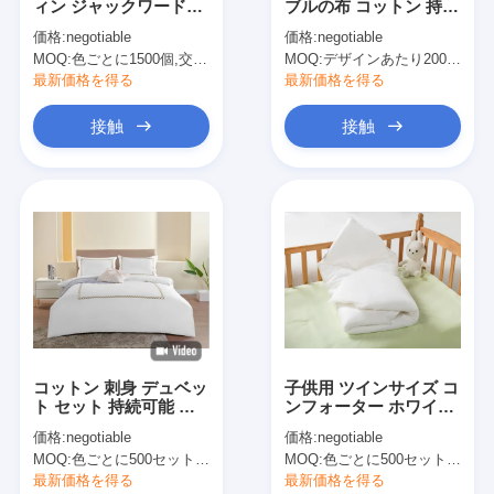
ィン ジャックワード
ブルの布 コットン 持続
工場 ツアー
95% 綿 5% リサイクル
可能なテーブルの布 ホ
価格:
negotiable
価格:
negotiable
ポリエステル
ーム 60x90 60x120
MOQ:
色ごとに1500個,交渉可能
MOQ:
デザインあたり2000個,交渉可能
品質管理
最新価格を得る
最新価格を得る
連絡 ください
接触
接触
ニュース
事件
引金 を 求め て ください
ベッドシーツセット
コットン 刺身 デュベッ
子供用 ツインサイズ コ
ト セット 持続可能 ホ
ンフォーター ホワイト
慰める人セット
ワイト 刺身 デュベット
有機綿 子供用 ベッドル
価格:
negotiable
価格:
negotiable
カバー
ーム ツイン
羽毛布団カバー セット
MOQ:
色ごとに500セット 交渉可能
MOQ:
色ごとに500セット 交渉可能
最新価格を得る
最新価格を得る