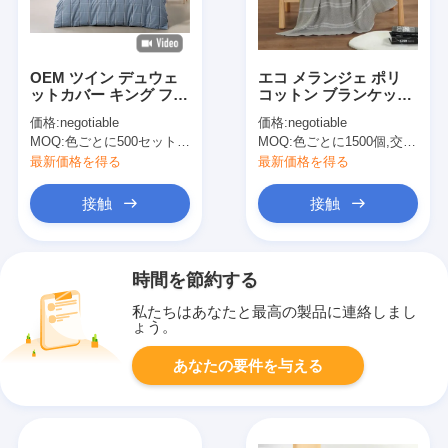
OEM ツイン デュウェ
エコ メランジェ ポリ
ットカバー キング フル
コットン ブランケット
サイズ デュウェットカ
OEM コットン ポリエ
価格:
negotiable
価格:
negotiable
バー ブルー ポリエステ
ステル ブランケット
MOQ:
色ごとに500セット 交渉可能
MOQ:
色ごとに1500個,交渉可能
ル ブランド フラネル
最新価格を得る
最新価格を得る
接触
接触
時間を節約する
私たちはあなたと最高の製品に連絡しまし
ょう。
あなたの要件を与える