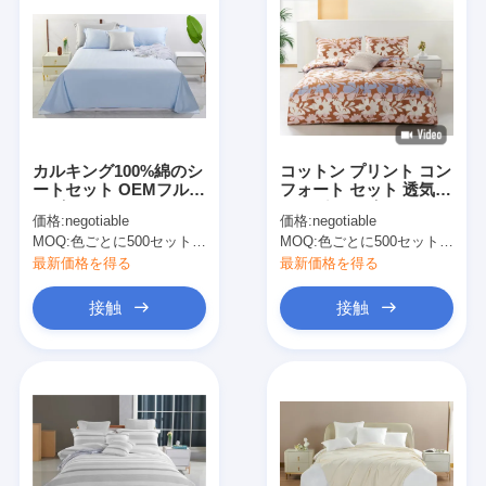
カルキング100%綿のシ
コットン プリント コン
ートセット OEMフルサ
フォート セット 透気
イズシートセット
キングサイズ コンフォ
価格:
negotiable
価格:
negotiable
ート セット
MOQ:
色ごとに500セット 交渉可能
MOQ:
色ごとに500セット 交渉可能
最新価格を得る
最新価格を得る
接触
接触